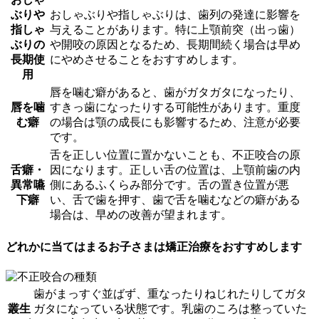
ぶりや
おしゃぶりや指しゃぶりは、歯列の発達に影響を
指しゃ
与えることがあります。特に上顎前突（出っ歯）
ぶりの
や開咬の原因となるため、長期間続く場合は早め
長期使
にやめさせることをおすすめします。
用
唇を噛む癖があると、歯がガタガタになったり、
唇を噛
すきっ歯になったりする可能性があります。重度
む癖
の場合は顎の成長にも影響するため、注意が必要
です。
舌を正しい位置に置かないことも、不正咬合の原
舌癖・
因になります。正しい舌の位置は、上顎前歯の内
異常嚥
側にあるふくらみ部分です。舌の置き位置が悪
下癖
い、舌で歯を押す、歯で舌を噛むなどの癖がある
場合は、早めの改善が望まれます。
どれかに当てはまるお子さまは矯正治療をおすすめします
歯がまっすぐ並ばず、重なったりねじれたりしてガタ
叢生
ガタになっている状態です。乳歯のころは整っていた