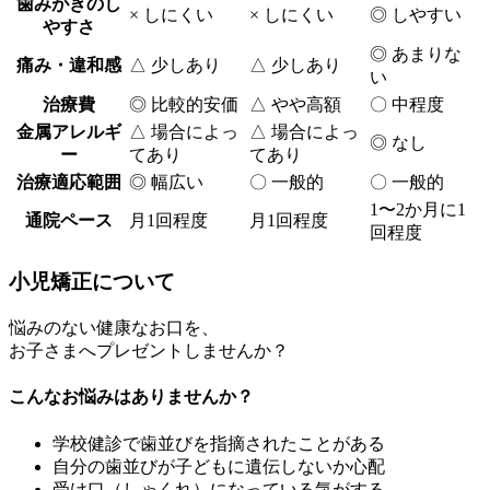
歯みがきのし
×
しにくい
×
しにくい
◎
しやすい
やすさ
◎
あまりな
痛み・違和感
△
少しあり
△
少しあり
い
治療費
◎
比較的安価
△
やや高額
〇
中程度
金属アレルギ
△
場合によっ
△
場合によっ
◎
なし
ー
てあり
てあり
治療適応範囲
◎
幅広い
〇 一般的
〇
一般的
1〜2か月に1
通院ペース
月1回程度
月1回程度
回程度
小児矯正について
悩みのない健康なお口を、
お子さまへプレゼントしませんか？
こんなお悩みはありませんか？
学校健診で歯並びを指摘されたことがある
自分の歯並びが子どもに遺伝しないか心配
受け口（しゃくれ）になっている気がする