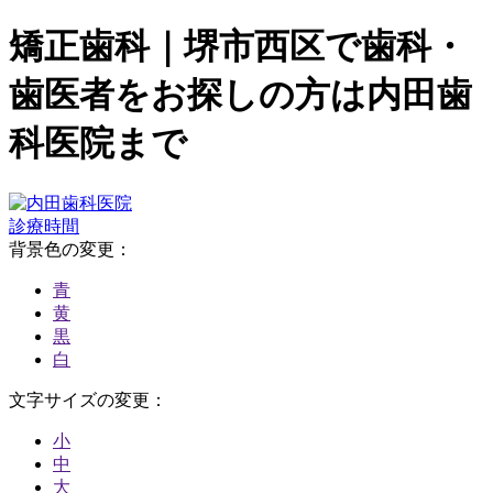
矯正歯科｜堺市西区で歯科・
歯医者をお探しの方は内田歯
科医院まで
診療時間
背景色の変更：
青
黄
黒
白
文字サイズの変更：
小
中
大