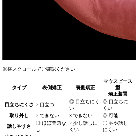
※横スクロールでご確認ください
マウスピース
タイプ
表側矯正
裏側矯正
型
矯正装置
◎
目立ちにく
◎
目立ちに
目立ちにくさ
×
目立つ
い
くい
取り外し
×
できない
×
できない
◎
可能
◎
ほぼ問題な
×
少し話しに
〇
やや話し
話しやすさ
し
くい
にくい